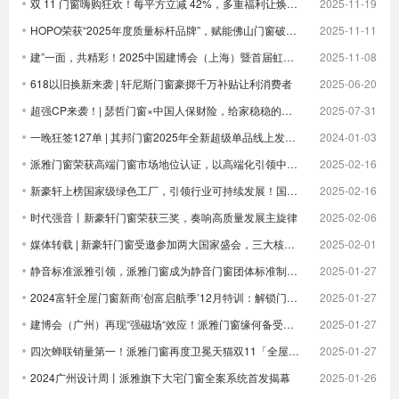
双 11 门窗嗨购狂欢！每平方立减 42%，多重福利让焕新更划算！
2025-11-19
HOPO荣获“2025年度质量标杆品牌”，赋能佛山门窗破卷立新
2025-11-11
建”一面，共精彩！2025中国建博会（上海）暨首届虹桥设计周顺利收官！
2025-11-08
618以旧换新来袭 | 轩尼斯门窗豪掷千万补贴让利消费者
2025-06-20
超强CP来袭！| 瑟哲门窗×中国人保财险，给家稳稳的安全感
2025-07-31
一晚狂签127单 | 其邦门窗2025年全新超级单品线上发布圆满成功
2024-01-03
派雅门窗荣获高端门窗市场地位认证，以高端化引领中国门窗新未来| 倒计时
2025-02-16
新豪轩上榜国家级绿色工厂，引领行业可持续发展！国家级荣誉 1！
2025-02-16
时代强音丨新豪轩门窗荣获三奖，奏响高质量发展主旋律
2025-02-06
媒体转载 | 新豪轩门窗受邀参加两大国家盛会，三大核心优势驱动企业发展
2025-02-01
静音标准派雅引领，派雅门窗成为静音门窗团体标准制定者
2025-01-27
2024富轩全屋门窗新商‘创富启航季’12月特训：解锁门窗界新航海图，共铸辉煌未来篇章
2025-01-27
建博会（广州）再现“强磁场“效应！派雅门窗缘何备受青睐？
2025-01-27
四次蝉联销量第一！派雅门窗再度卫冕天猫双11「全屋定制窗类目全周期热销第一」
2025-01-27
2024广州设计周丨派雅旗下大宅门窗全案系统首发揭幕
2025-01-26