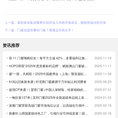
上一篇：新标家居集团董事长国庆深入华南市场巡店，赋能终端决胜市场
下一篇：门窗加盟有哪些门槛？看懂这些再出手！
资讯推荐
双 11 门窗嗨购狂欢！每平方立减 42%，多重福利让焕新更划算！
2025-11-19
HOPO荣获“2025年度质量标杆品牌”，赋能佛山门窗破卷立新
2025-11-11
建”一面，共精彩！2025中国建博会（上海）暨首届虹桥设计周顺利收官！
2025-11-08
618以旧换新来袭 | 轩尼斯门窗豪掷千万补贴让利消费者
2025-06-20
超强CP来袭！| 瑟哲门窗×中国人保财险，给家稳稳的安全感
2025-07-31
一晚狂签127单 | 其邦门窗2025年全新超级单品线上发布圆满成功
2024-01-03
派雅门窗荣获高端门窗市场地位认证，以高端化引领中国门窗新未来| 倒计时
2025-02-16
新豪轩上榜国家级绿色工厂，引领行业可持续发展！国家级荣誉 1！
2025-02-16