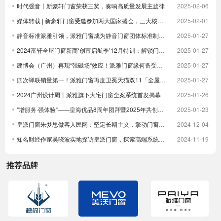
时代强音丨新豪轩门窗荣获三奖，奏响高质量发展主旋律
2025-02-06
媒体转载 | 新豪轩门窗受邀参加两大国家盛会，三大核心优势驱动企业发展
2025-02-01
静音标准派雅引领，派雅门窗成为静音门窗团体标准制定者
2025-01-27
2024富轩全屋门窗新商‘创富启航季’12月特训：解锁门窗界新航海图，共铸辉煌未来篇章
2025-01-27
建博会（广州）再现“强磁场“效应！派雅门窗缘何备受青睐？
2025-01-27
四次蝉联销量第一！派雅门窗再度卫冕天猫双11「全屋定制窗类目全周期热销第一」
2025-01-27
2024广州设计周丨派雅旗下大宅门窗全案系统首发揭幕
2025-01-26
"增服务·强体验“——皇海优品8周年团拜暨2025年共创大会圆满举行
2025-01-23
皇派门窗朱梦思做客人民网：坚定长期主义，擎动门窗高质量发展
2024-12-04
知名财经作家吴晓波实地探访皇派门窗，探索高端系统门窗智造实力，深入体验高端隔音门窗
2024-11-19
推荐品牌