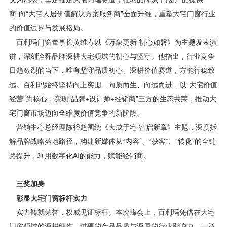
商”向“大宅人居价值解决方案服务商”全面升维，重塑大宅门窗行业
的价值边界与发展格局。
百利玛门窗董事长黄维寿以《万象更新·初心如磐》为主题发表演
讲，深刻诠释品牌深耕大宅领域的初心与坚守。他指出，行业竞争
日趋激烈的当下，唯有坚守品质初心、深耕价值赛道，方能行稳致
远。百利玛始终坚持向上突围、向质而生、向远而进，以“大宅价值
经营”为核心，实现“品牌+设计师+经销商”三方的生态共荣，推动大
宅门窗市场迈向全维度价值竞争的新阶段。
营销中心总经理陈裕超围绕《大成于宅·智启新章》主题，深度拆
解品牌战略落地路径，构建新媒体从“内容”、“获客”、“转化”的全链
路提升，利用数字化AI的能力，赋能经销商。
三奖加身
彰显大宅门窗标杆实力
实力铸就荣誉，权威见证标杆。本次峰会上，百利玛凭借在大宅
门窗领域的深耕细作、过硬的产品品质与深厚的行业影响力，一举