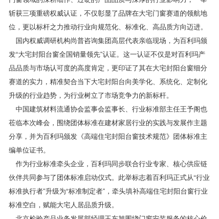
斩获三项重磅权威认证，不仅彰显了品牌在大宅门窗赛道的领航地
位，更以标杆之力推动行业向规范化、标准化、高品质方向迈进。
国内权威调研机构尚普咨询集团高层代表亲临现场，为百利玛颁
发“大宅封阳台窗全国销量领先”认证。这一认证不仅是对百利玛产
品品质与市场认可度的高度肯定，更印证了其在大宅封阳台窗细分
赛道的实力，精准契合当下大宅封阳台向美学化、系统化、定制化
升级的行业趋势，为行业树立了市场竞争力的新标杆。
中国建筑材料流通协会监事会监事长、行业标准部主任王予阁也
莅临本次峰会，围绕团体标准在建材家居行业的实践与发展作主题
分享，并为百利玛颁发《高端住宅封阳台窗技术规范》团体标准主
编单位证书。
作为行业标准牵头企业，百利玛同步联合行业专家、核心供应链
伙伴共同参与了团体标准启动仪式。此举标志着百利玛正式从“行业
标准执行者”升级为“标准制定者”，牵头填补高端住宅封阳台窗行业
标准空白，赋能大宅人居品质升级。
北京检验产品业务发展部经理王东旭围绕门窗安装服务的核心价