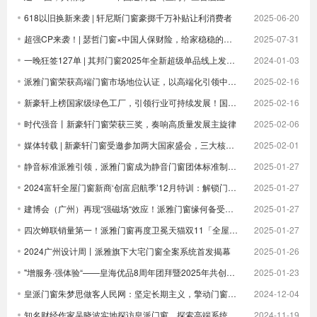
618以旧换新来袭 | 轩尼斯门窗豪掷千万补贴让利消费者
2025-06-20
超强CP来袭！| 瑟哲门窗×中国人保财险，给家稳稳的安全感
2025-07-31
一晚狂签127单 | 其邦门窗2025年全新超级单品线上发布圆满成功
2024-01-03
派雅门窗荣获高端门窗市场地位认证，以高端化引领中国门窗新未来| 倒计时
2025-02-16
新豪轩上榜国家级绿色工厂，引领行业可持续发展！国家级荣誉 1！
2025-02-16
时代强音丨新豪轩门窗荣获三奖，奏响高质量发展主旋律
2025-02-06
媒体转载 | 新豪轩门窗受邀参加两大国家盛会，三大核心优势驱动企业发展
2025-02-01
静音标准派雅引领，派雅门窗成为静音门窗团体标准制定者
2025-01-27
2024富轩全屋门窗新商‘创富启航季’12月特训：解锁门窗界新航海图，共铸辉煌未来篇章
2025-01-27
建博会（广州）再现“强磁场“效应！派雅门窗缘何备受青睐？
2025-01-27
四次蝉联销量第一！派雅门窗再度卫冕天猫双11「全屋定制窗类目全周期热销第一」
2025-01-27
2024广州设计周丨派雅旗下大宅门窗全案系统首发揭幕
2025-01-26
"增服务·强体验“——皇海优品8周年团拜暨2025年共创大会圆满举行
2025-01-23
皇派门窗朱梦思做客人民网：坚定长期主义，擎动门窗高质量发展
2024-12-04
知名财经作家吴晓波实地探访皇派门窗，探索高端系统门窗智造实力，深入体验高端隔音门窗
2024-11-19