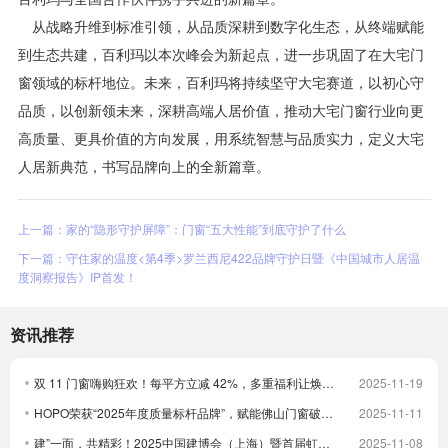
从战略升维到标准引领，从品质深耕到数字化生态，从终端赋能
到生态共建，百利玛以本次峰会为新起点，进一步巩固了在大宅门
窗领域的标杆地位。未来，百利玛将持续坚守大宅赛道，以初心守
品质，以创新领未来，深耕高端人居价值，推动大宅门窗行业向更
高质量、更具价值的方向发展，用系统智慧与品质实力，定义大宅
人居新典范，书写品牌向上的全新篇章。
上一篇：家的“隐形守护屏障”：门窗“五大性能”到底守护了什么
下一篇：守住家的温度<第4季>罗兰西尼422品牌守护日暨《中国城市人居温
度洞察报告》IP首发！
资讯推荐
双 11 门窗嗨购狂欢！每平方立减 42%，多重福利让焕新更划算！
2025-11-19
HOPO荣获“2025年度质量标杆品牌”，赋能佛山门窗破卷立新
2025-11-11
建”一面，共精彩！2025中国建博会（上海）暨首届虹桥设计周顺利收官！
2025-11-08