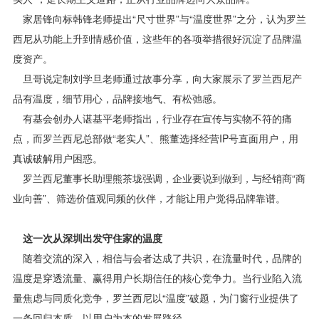
家居锋向标韩锋老师提出“尺寸世界”与“温度世界”之分，认为罗兰
西尼从功能上升到情感价值，这些年的各项举措很好沉淀了品牌温
度资产。
旦哥说定制刘学旦老师通过故事分享，向大家展示了罗兰西尼产
品有温度，细节用心，品牌接地气、有松弛感。
有基会创办人谌基平老师指出，行业存在宣传与实物不符的痛
点，而罗兰西尼总部做“老实人”、熊董选择经营IP号直面用户，用
真诚破解用户困惑。
罗兰西尼董事长助理熊茶垅强调，企业要说到做到，与经销商“商
业向善”、筛选价值观同频的伙伴，才能让用户觉得品牌靠谱。
这一次从深圳出发守住家的温度
随着交流的深入，相信与会者达成了共识，在流量时代，品牌的
温度是穿透流量、赢得用户长期信任的核心竞争力。当行业陷入流
量焦虑与同质化竞争，罗兰西尼以“温度”破题，为门窗行业提供了
一条回归本质、以用户为本的发展路径。