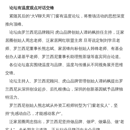
论坛有温度观点对话交锋
紧随其后的“大V聊天局”门窗有温度论坛，将整场活动的思想深度
推向顶峰。
论坛由罗兰西尼品牌顾问 虎山品牌创始人谭屿枫担任主持，泛家
居圈创始人周忠老师、泛家居网红联盟主席 旦哥说定制刘学旦老
师、罗兰西尼董事长熊志斌、家居锋向标创始人韩锋老师、有基会
创办人谌基平老师、罗兰西尼董事长助理熊茶垅等嘉宾同台论道。
各位论坛嘉宾围绕温度与品牌、温度与传播从不同视角展开思维
交锋。
论坛主持人、罗兰西尼顾问、虎山品牌管理创始人谭屿枫提出罗
兰西尼从深圳创业起步、后扎根佛山，深圳的创新基因赋予品牌独
特活力。
罗兰西尼创始人熊志斌从外资工程师转型为“门窗老实人”，坚
持“先感动自己，才能感动客户”。
泛家居圈周忠指出，罗兰西尼坚持做品牌、做IP、做爆品、做“老
实人”，走长期主义道路，正从行业品牌迈向大众品牌。