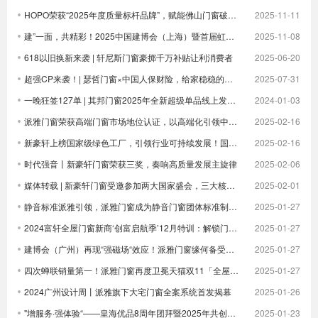
HOPO荣获“2025年度质量标杆品牌”，赋能佛山门窗破卷立新
2025-11-11
建”一面，共精彩！2025中国建博会（上海）暨首届虹桥设计周顺利收官！
2025-11-08
618以旧换新来袭 | 轩尼斯门窗豪掷千万补贴让利消费者
2025-06-20
超强CP来袭！| 瑟哲门窗×中国人保财险，给家稳稳的安全感
2025-07-31
一晚狂签127单 | 其邦门窗2025年全新超级单品线上发布圆满成功
2024-01-03
派雅门窗荣获高端门窗市场地位认证，以高端化引领中国门窗新未来| 倒计时
2025-02-16
新豪轩上榜国家级绿色工厂，引领行业可持续发展！国家级荣誉 1！
2025-02-16
时代强音丨新豪轩门窗荣获三奖，奏响高质量发展主旋律
2025-02-06
媒体转载 | 新豪轩门窗受邀参加两大国家盛会，三大核心优势驱动企业发展
2025-02-01
静音标准派雅引领，派雅门窗成为静音门窗团体标准制定者
2025-01-27
2024富轩全屋门窗新商‘创富启航季’12月特训：解锁门窗界新航海图，共铸辉煌未来篇章
2025-01-27
建博会（广州）再现“强磁场“效应！派雅门窗缘何备受青睐？
2025-01-27
四次蝉联销量第一！派雅门窗再度卫冕天猫双11「全屋定制窗类目全周期热销第一」
2025-01-27
2024广州设计周丨派雅旗下大宅门窗全案系统首发揭幕
2025-01-26
"增服务·强体验“——皇海优品8周年团拜暨2025年共创大会圆满举行
2025-01-23