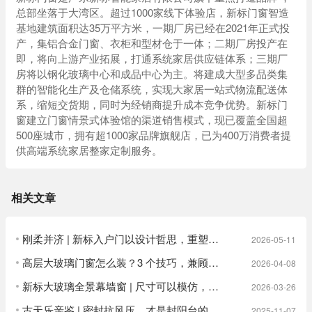
总部坐落于大湾区。超过1000家线下体验店，新标门窗智造
基地建筑面积达35万平方米，一期厂房已经在2021年正式投
产，集铝合金门窗、衣柜和型材仓于一体；二期厂房投产在
即，将向上游产业拓展，打通系统家居供应链体系；三期厂
房将以钢化玻璃中心和成品中心为主。将建成大型多品类集
群的智能化生产及仓储系统，实现大家居一站式物流配送体
系，缩短交货期，同时为经销商提升成本竞争优势。新标门
窗建立门窗情景式体验馆的渠道销售模式，现已覆盖全国超
500座城市，拥有超1000家品牌旗舰店，已为400万消费者提
供高端系统家居整家定制服务。
相关文章
刚柔并济 | 新标入户门以设计哲思，重塑归家礼序
2026-05-11
高层大玻璃门窗怎么装？3 个技巧，兼顾安全与全景
2026-04-08
新标大玻璃全景幕墙窗 | 尺寸可以模仿，安全无法
2026-03-26
古天乐亲鉴 | 密封抗风压，才是封阳台的安全感！
2025-11-07