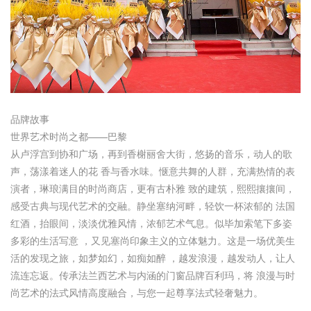
品牌故事
世界艺术时尚之都——巴黎
从卢浮宫到协和广场，再到香榭丽舍大街，悠扬的音乐，动人的歌
声，荡漾着迷人的花 香与香水味。惬意共舞的人群，充满热情的表
演者，琳琅满目的时尚商店，更有古朴雅 致的建筑，熙熙攘攘间，
感受古典与现代艺术的交融。静坐塞纳河畔，轻饮一杯浓郁的 法国
红酒，抬眼间，淡淡优雅风情，浓郁艺术气息。似毕加索笔下多姿
多彩的生活写意 ，又见塞尚印象主义的立体魅力。这是一场优美生
活的发现之旅，如梦如幻，如痴如醉 ，越发浪漫，越发动人，让人
流连忘返。传承法兰西艺术与内涵的门窗品牌百利玛，将 浪漫与时
尚艺术的法式风情高度融合，与您一起尊享法式轻奢魅力。